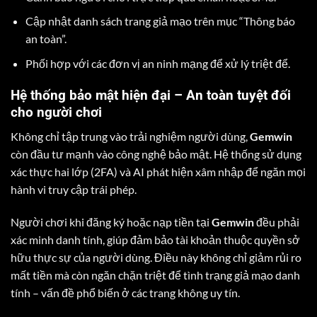
Cập nhật danh sách trang giả mạo trên mục “Thông báo
an toàn”.
Phối hợp với các đơn vị an ninh mạng để xử lý triệt để.
Hệ thống bảo mật hiện đại – An toàn tuyệt đối
cho người chơi
Không chỉ tập trung vào trải nghiệm người dùng,
Gemwin
còn đầu tư mạnh vào công nghệ bảo mật. Hệ thống sử dụng
xác thực hai lớp (2FA) và AI phát hiện xâm nhập để ngăn mọi
hành vi truy cập trái phép.
Người chơi khi đăng ký hoặc nạp tiền tại
Gemwin
đều phải
xác minh danh tính, giúp đảm bảo tài khoản thuộc quyền sở
hữu thực sự của người dùng. Điều này không chỉ giảm rủi ro
mất tiền mà còn ngăn chặn triệt để tình trạng giả mạo danh
tính – vấn đề phổ biến ở các trang không uy tín.