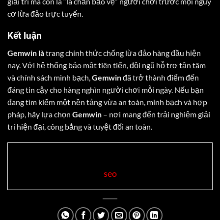
giải trí mà còn là “lá chắn bảo vệ” người chơi trước mọi nguy
cơ lừa đảo trực tuyến.
Kết luận
Gemwin
là
trang chính thức chống lừa đảo hàng đầu hiện
nay. Với hệ thống bảo mật tiên tiến, đội ngũ hỗ trợ tận tâm
và chính sách minh bạch,
Gemwin
đã trở thành điểm đến
đáng tin cậy cho hàng nghìn người chơi mỗi ngày.
Nếu bạn
đang tìm kiếm một nền tảng vừa an toàn, minh bạch và hợp
pháp, hãy lựa chọn
Gemwin
– nơi mang đến trải nghiệm giải
trí hiện đại, công bằng và tuyệt đối an toàn.
seo