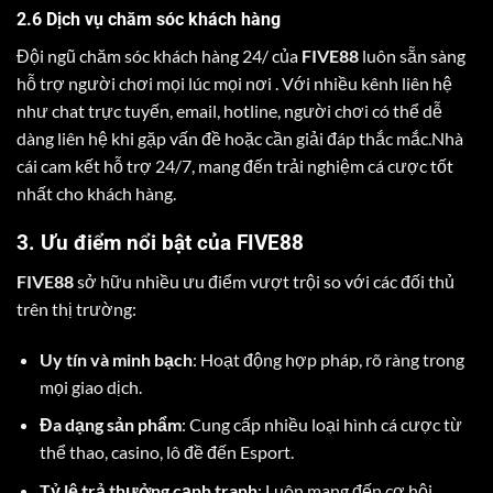
2.6 Dịch vụ chăm sóc khách hàng
Đội ngũ chăm sóc khách hàng 24/ của
FIVE88
luôn sẵn sàng
hỗ trợ người chơi mọi lúc mọi nơi . Với nhiều kênh liên hệ
như chat trực tuyến, email, hotline, người chơi có thể dễ
dàng liên hệ khi gặp vấn đề hoặc cần giải đáp thắc mắc.Nhà
cái cam kết hỗ trợ 24/7, mang đến trải nghiệm cá cược tốt
nhất cho khách hàng.
3. Ưu điểm nổi bật của FIVE88
FIVE88
sở hữu nhiều ưu điểm vượt trội so với các đối thủ
trên thị trường:
Uy tín và minh bạch
: Hoạt động hợp pháp, rõ ràng trong
mọi giao dịch.
Đa dạng sản phẩm
: Cung cấp nhiều loại hình cá cược từ
thể thao, casino, lô đề đến Esport.
Tỷ lệ trả thưởng cạnh tranh
: Luôn mang đến cơ hội