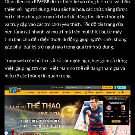
Giao diện của
FIVE88
được thiết kế vô cùng hiện đại và thân
thiện với người dùng. Màu sắc hài hòa, các chức năng được
bố trí khoa học giúp người chơi dễ dàng tìm kiếm thông tin
và truy cập vào các trò chơi yêu thích. Tốc độ tải trang của
nền tảng rất nhanh và mượt mà trên mọi thiết bị, từ máy
tính bàn cho đến điện thoại di động, giúp người chơi không
gặp phải bất kỳ trở ngại nào trong quá trình sử dụng.
Trang web còn hỗ trợ tất cả các ngôn ngữ, bao gồm cả tiếng
Việt, giúp người chơi Việt Nam có thể dễ dàng tham gia và
hiểu rõ các thông tin quan trọng.