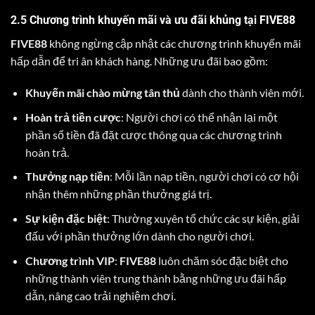
2.5 Chương trình khuyến mãi và ưu đãi khủng tại FIVE88
FIVE88
không ngừng cập nhật các chương trình khuyến mãi
hấp dẫn để tri ân khách hàng. Những ưu đãi bao gồm:
Khuyến mãi chào mừng
tân thủ
dành cho thành viên mới.
Hoàn trả tiền cược
: Người chơi có thể nhận lại một
phần số tiền đã đặt cược thông qua các chương trình
hoàn trả.
Thưởng nạp tiền
: Mỗi lần nạp tiền, người chơi có cơ hội
nhận thêm những phần thưởng giá trị.
Sự kiện đặc biệt
: Thường xuyên tổ chức các sự kiện, giải
đấu với phần thưởng lớn dành cho người chơi.
Chương trình VIP
:
FIVE88
luôn chăm sóc đặc biệt cho
những thành viên trung thành bằng những ưu đãi hấp
dẫn, nâng cao trải nghiệm chơi.