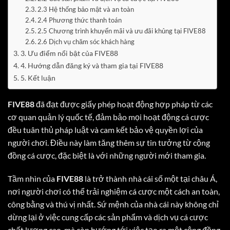
2.3 Hệ thống bảo mật và an toàn
2.4 Phương thức thanh toán
2.5 Chương trình khuyến mãi và ưu đãi khủng tại FIVE88
2.6 Dịch vụ chăm sóc khách hàng
3. Ưu điểm nổi bật của FIVE88
4. Hướng dẫn đăng ký và tham gia tại FIVE88
5. Kết luận
FIVE88
đã đạt được giấy phép hoạt động hợp pháp từ các
cơ quan quản lý quốc tế, đảm bảo mọi hoạt động cá cược
đều tuân thủ pháp luật và cam kết bảo vệ quyền lợi của
người chơi. Điều này làm tăng thêm sự tin tưởng từ cộng
đồng cá cược, đặc biệt là với những người mới tham gia.
Tầm nhìn của
FIVE88
là trở thành nhà cái số một tại châu Á,
nơi người chơi có thể trải nghiệm cá cược một cách an toàn,
công bằng và thú vị nhất. Sứ mệnh của nhà cái này không chỉ
dừng lại ở việc cung cấp các sản phẩm và dịch vụ cá cược
chất lượng cao, mà còn hướng tới việc tạo ra một cộng đồng