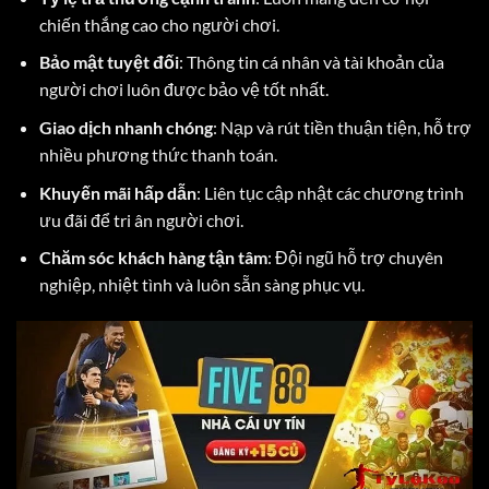
chiến thắng cao cho người chơi.
Bảo mật tuyệt đối
: Thông tin cá nhân và tài khoản của
người chơi luôn được bảo vệ tốt nhất.
Giao dịch nhanh chóng
: Nạp và rút tiền thuận tiện, hỗ trợ
nhiều phương thức thanh toán.
Khuyến mãi hấp dẫn
: Liên tục cập nhật các chương trình
ưu đãi để tri ân người chơi.
Chăm sóc khách hàng tận tâm
: Đội ngũ hỗ trợ chuyên
nghiệp, nhiệt tình và luôn sẵn sàng phục vụ.