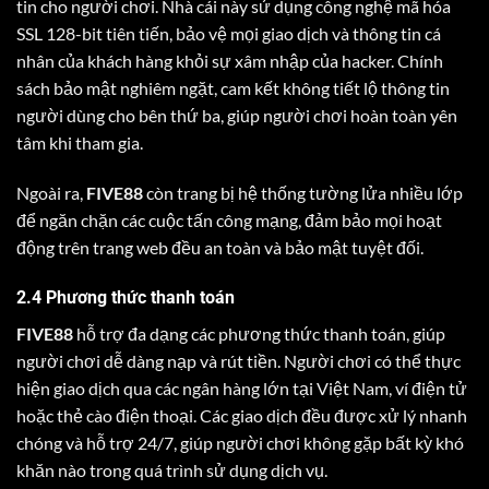
tin cho người chơi. Nhà cái này sử dụng công nghệ mã hóa
SSL 128-bit tiên tiến, bảo vệ mọi giao dịch và thông tin cá
nhân của khách hàng khỏi sự xâm nhập của hacker. Chính
sách bảo mật nghiêm ngặt, cam kết không tiết lộ thông tin
người dùng cho bên thứ ba, giúp người chơi hoàn toàn yên
tâm khi tham gia.
Ngoài ra,
FIVE88
còn trang bị hệ thống tường lửa nhiều lớp
để ngăn chặn các cuộc tấn công mạng, đảm bảo mọi hoạt
động trên trang web đều an toàn và bảo mật tuyệt đối.
2.4 Phương thức thanh toán
FIVE88
hỗ trợ đa dạng các phương thức thanh toán, giúp
người chơi dễ dàng nạp và rút tiền. Người chơi có thể thực
hiện giao dịch qua các ngân hàng lớn tại Việt Nam, ví điện tử
hoặc thẻ cào điện thoại. Các giao dịch đều được xử lý nhanh
chóng và hỗ trợ 24/7, giúp người chơi không gặp bất kỳ khó
khăn nào trong quá trình sử dụng dịch vụ.