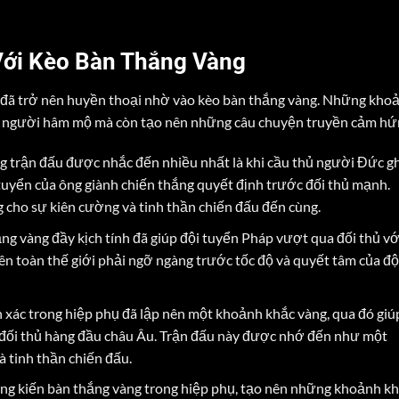
Với Kèo Bàn Thắng Vàng
ấu đã trở nên huyền thoại nhờ vào kèo bàn thắng vàng. Những kho
ho người hâm mộ mà còn tạo nên những câu chuyện truyền cảm hứ
 trận đấu được nhắc đến nhiều nhất là khi cầu thủ người Đức gh
 tuyển của ông giành chiến thắng quyết định trước đối thủ mạnh.
 cho sự kiên cường và tinh thần chiến đấu đến cùng.
g vàng đầy kịch tính đã giúp đội tuyển Pháp vượt qua đối thủ vớ
ên toàn thế giới phải ngỡ ngàng trước tốc độ và quyết tâm của độ
 xác trong hiệp phụ đã lập nên một khoảnh khắc vàng, qua đó giú
 đối thủ hàng đầu châu Âu. Trận đấu này được nhớ đến như một
 tinh thần chiến đấu.
ng kiến bàn thắng vàng trong hiệp phụ, tạo nên những khoảnh k