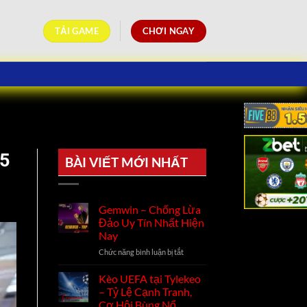
TẢI GAME
CHƠI NGAY
25
BÀI VIẾT MỚI NHẤT
Gemwin – Chống Lừa
Đảo Uy Tín Nhất Hiện
Nay
Chức năng bình luận bị tắt
ở
Gemwin
–
Kèo UEFA tại Tylekeo
Chống
– Tỷ Lệ Cạnh Tranh,
Lừa
Cơ Hội Bùng Nổ