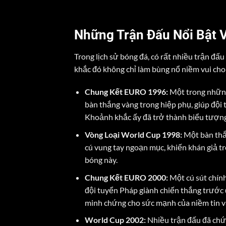
Những Trận Đấu Nổi Bật 
Trong lịch sử bóng đá, có rất nhiều trận đ
khắc đó không chỉ làm bùng nổ niềm vui c
Chung Kết EURO 1996:
Một trong những
bàn thắng vàng trong hiệp phụ, giúp đội
Khoảnh khắc ấy đã trở thành biểu tượng
Vòng Loại World Cup 1998:
Một bàn thắn
cú vung tay ngoạn mục, khiến khán giả tr
bóng này.
Chung Kết EURO 2000:
Một cú sút chính
đội tuyển Pháp giành chiến thắng trước
minh chứng cho sức mạnh của niềm tin và
World Cup 2002:
Nhiều trận đấu đã chứ