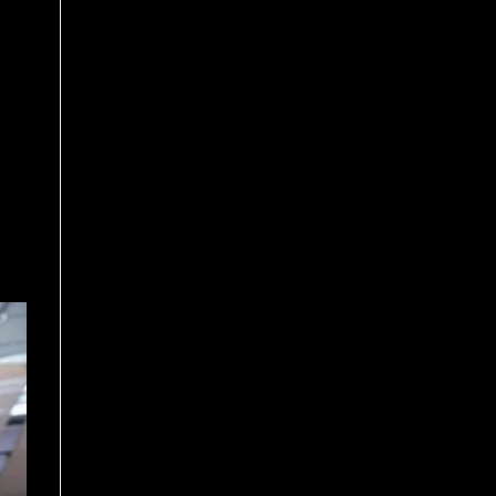
Vàng
Từ
Chuyên
Gia
Tylekeo