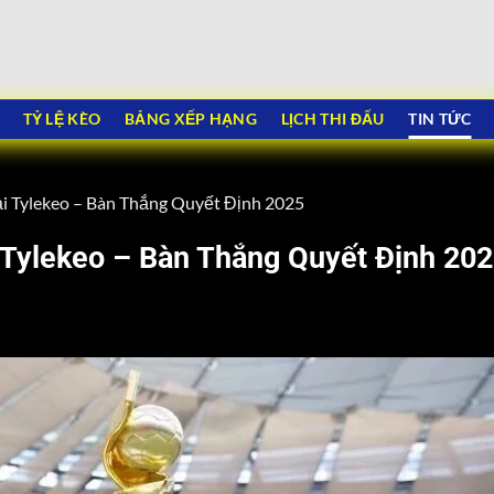
TỶ LỆ KÈO
BẢNG XẾP HẠNG
LỊCH THI ĐẤU
TIN TỨC
i Tylekeo – Bàn Thắng Quyết Định 2025
 Tylekeo – Bàn Thắng Quyết Định 20