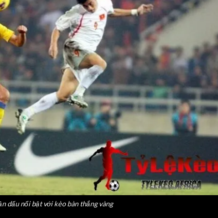
n dấu nổi bật với kèo bàn thắng vàng