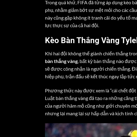
Trong quá khứ, FIFA đã từng áp dụng kèo bà
phụ, nhằm giảm bớt sự mệt mỏi cho các cầu 
này cũng gặp không ít tranh cãi do yếu tố m
lực thực sự của cả hai đội.
Kèo Bàn Thắng Vàng Tyle
Khi hai đội không thể giành chiến thắng tro
bàn thắng vàng
, bất kỳ bàn thắng nào được 
sẽ được công nhận là người chiến thắng. Điề
hiệp phụ, trận đấu sẽ kết thúc ngay lập tức
Phương thức này được xem là “cái chết đột n
Luật bàn thắng vàng đã tạo ra những căng t
của người hâm mộ cũng như giới chuyên môn.
nhưng lại mang lại sự hấp dẫn và kịch tính c