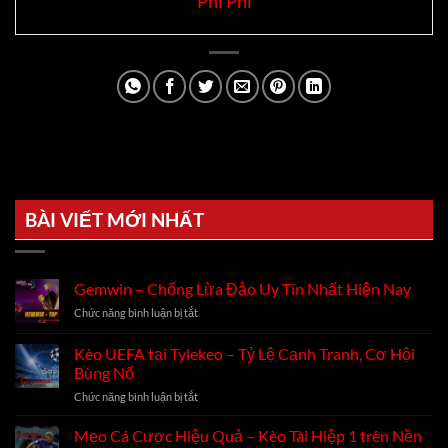
Phi Phi
BÀI VIẾT MỚI NHẤT
Gemwin – Chống Lừa Đảo Uy Tín Nhất Hiện Nay
Chức năng bình luận bị tắt
ở
Gemwin
–
Kèo UEFA tại Tylekeo – Tỷ Lệ Cạnh Tranh, Cơ Hội
Chống
Bùng Nổ
Lừa
Chức năng bình luận bị tắt
ở
Đảo
Kèo
Uy
UEFA
Tín
Mẹo Cá Cược Hiệu Quả – Kèo Tài Hiệp 1 trên Nền
tại