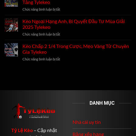
Nhất
Tảng Tylekeo
Tylekeo
Hiện
Chức năng bình luận bị tắt
ở
–
Nay
Mẹo
Tỷ
Cá
Kèo Ngoại Hạng Anh, Bí Quyết Đầu Tư Mùa Giải
Lệ
Cược
Cạnh
2025 Tylekeo
Hiệu
Tranh,
Chức năng bình luận bị tắt
ở
Quả
Cơ
Kèo
–
Hội
Ngoại
Kèo Chấp 2 1/4 Trong Cược, Mẹo Vàng Từ Chuyên
Kèo
Bùng
Hạng
Tài
Gia Tylekeo
Nổ
Anh,
Hiệp
Chức năng bình luận bị tắt
ở
Bí
1
Kèo
Quyết
trên
Chấp
Đầu
Nền
2
Tư
Tảng
1/4
Mùa
Tylekeo
Trong
Giải
Cược,
2025
Mẹo
Tylekeo
Vàng
DANH MỤC
Từ
Chuyên
Gia
Nhà cái uy tín
Tylekeo
Tỷ Lệ Kèo
– Cập nhật
Bảng xếp hạng