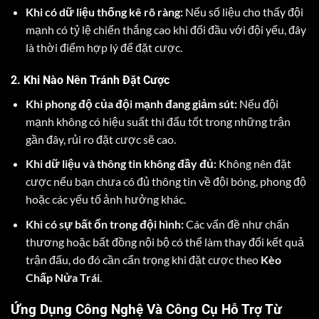
Khi có dữ liệu thống kê rõ ràng:
Nếu số liệu cho thấy đội
mạnh có tỷ lệ chiến thắng cao khi đối đầu với đội yếu, đây
là thời điểm hợp lý để đặt cược.
2. Khi Nào Nên Tránh Đặt Cược
Khi phong độ của đội mạnh đang giảm sút:
Nếu đội
mạnh không có hiệu suất thi đấu tốt trong những trận
gần đây, rủi ro đặt cược sẽ cao.
Khi dữ liệu và thông tin không đầy đủ:
Không nên đặt
cược nếu bạn chưa có đủ thông tin về đội bóng, phong độ
hoặc các yếu tố ảnh hưởng khác.
Khi có sự bất ổn trong đội hình:
Các vấn đề như chấn
thương hoặc bất đồng nội bộ có thể làm thay đổi kết quả
trận đấu, do đó cần cẩn trọng khi đặt cược theo
Kèo
Chấp Nửa Trái
.
Ứng Dụng Công Nghệ Và Công Cụ Hỗ Trợ Từ