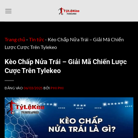
Bỏ
qua
nội
dung
Trang chủ
-
Tin tức
-
Kèo Chấp Nửa Trái – Giải Mã Chiến
Lược Cược Trên Tylekeo
Kèo Chấp Nửa Trái – Giải Mã Chiến Lược
Cược Trên Tylekeo
ĐĂNG VÀO
06/03/2025
BỞI
PHI PHI