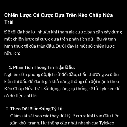
Chiến Lược Cá Cược Dựa Trên Kèo Chấp Nửa
Trái
Để tối đa hóa lợi nhuận khi tham gia cược, bạn cần xây dựng
một chiến lược cá cược dựa trên phân tích dữ liệu và tình
hình thực tế của trận đấu. Dưới đây là một số chiến lược
hữu ích:
1. Phân Tích Thông Tin Trận Đấu:
Nghiên cứu phong độ, lịch sử đối đầu, chấn thương và điều
kiện thi đấu để đánh giá khả năng thắng của đội mạnh theo
Kèo Chấp Nửa Trái. Sử dụng công cụ thống kê từ Tylekeo để
có dữ liệu chi tiết.
Theo Dõi Biến Động Tỷ Lệ:
Giám sát sát sao các thay đổi tỷ lệ cược khi trận đấu tiến
gần khởi tranh. Hệ thống cập nhật nhanh của Tylekeo