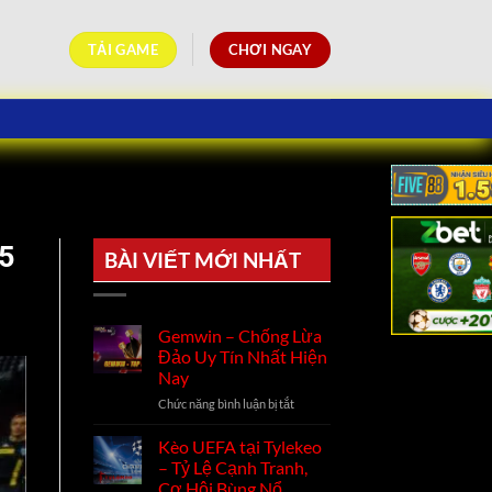
TẢI GAME
CHƠI NGAY
5
BÀI VIẾT MỚI NHẤT
Gemwin – Chống Lừa
Đảo Uy Tín Nhất Hiện
Nay
Chức năng bình luận bị tắt
ở
Gemwin
–
Kèo UEFA tại Tylekeo
Chống
– Tỷ Lệ Cạnh Tranh,
Lừa
Cơ Hội Bùng Nổ