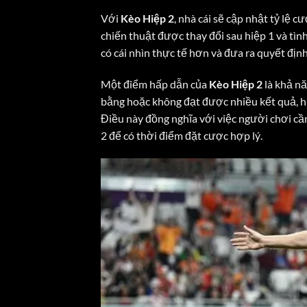
Với
Kèo Hiệp 2
, nhà cái sẽ cập nhật tỷ lệ c
chiến thuật được thay đổi sau hiệp 1 và tìn
có cái nhìn thực tế hơn và đưa ra quyết định
Một điểm hấp dẫn của
Kèo Hiệp 2
là khả nă
bằng hoặc không đạt được nhiều kết quả, h
Điều này đồng nghĩa với việc người chơi cần
2 để có thời điểm đặt cược hợp lý.