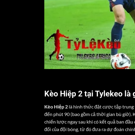
Kèo Hiệp 2 tại Tylekeo là 
Kèo Hiệp 2
là hình thức đặt cược tập trung 
đến phút 90 (bao gồm cả thời gian bù giờ). 
chiến lược ngay sau khi có kết quả ban đầu
đổi của đội bóng, từ đó đưa ra dự đoán chín