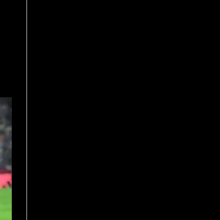
Vàng
Từ
Chuyên
Gia
Tylekeo