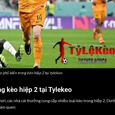
o phổ biến trong kèo hiệp 2 tại tylekeo
ng kèo hiệp 2 tại Tylekeo
i, các nhà cái thường cung cấp nhiều loại kèo trong hiệp 2. Dướ
làm quen: