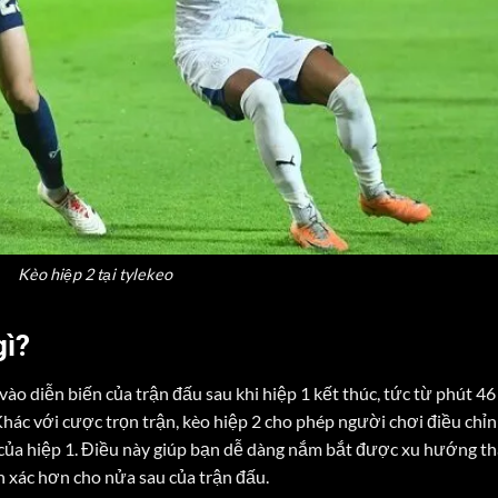
Kèo hiệp 2 tại tylekeo
gì?
vào diễn biến của trận đấu sau khi hiệp 1 kết thúc, tức từ phút 46
Khác với cược trọn trận, kèo hiệp 2 cho phép người chơi điều chỉ
 của hiệp 1. Điều này giúp bạn dễ dàng nắm bắt được xu hướng t
h xác hơn cho nửa sau của trận đấu.