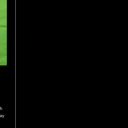
nh
hay