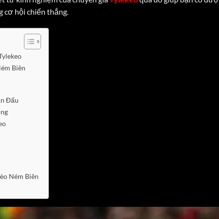
 cơ hội chiến thắng.
Tylekeo
Ném Biên
ận Đấu
ọng
eo
Kèo Ném Biên