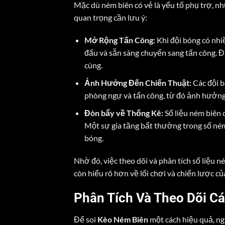
Mặc dù ném biên có vẻ là yếu tố phụ trợ, n
quan trọng cần lưu ý:
Mở Rộng Tấn Công:
Khi đội bóng có nhi
đấu và sẵn sàng chuyển sang tấn công. Đi
cùng.
Ảnh Hưởng Đến Chiến Thuật:
Các đội b
phòng ngự và tấn công, từ đó ảnh hưởng 
Đòn bẩy về Thống Kê:
Số liệu ném biên c
Một sự gia tăng bất thường trong số ném 
bóng.
Nhờ đó, việc theo dõi và phân tích số liệu
còn hiểu rõ hơn về lối chơi và chiến lược của
Phân Tích Và Theo Dõi Cá
Để soi
Kèo Ném Biên
một cách hiệu quả, ngư