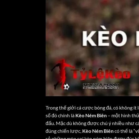
Trong thế giới cá cược bóng đá, có không í
số đó chính là
Kèo Ném Biên
– một hình thứ
đấu. Mặc dù không được chú ý nhiều như các
đúng chiến lược,
Kèo Ném Biên
có thể là “v
sẻ những mẹo soi kèo ném biên được đúc kế