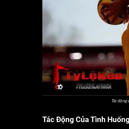
Tác động 
Tác Động Của Tình Huống