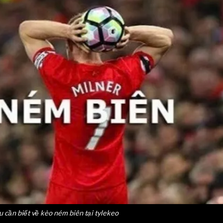
 cần biết về kèo ném biên tại tylekeo