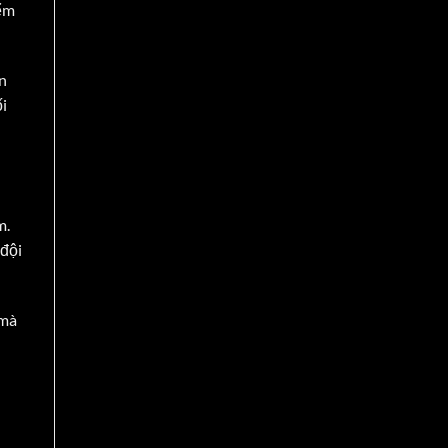
iểm
n
i
m.
 đội
 mà