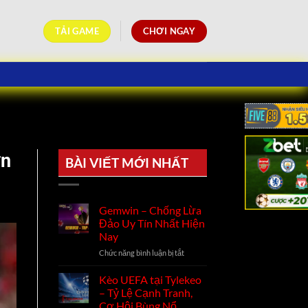
TẢI GAME
CHƠI NGAY
ớn
BÀI VIẾT MỚI NHẤT
Gemwin – Chống Lừa
Đảo Uy Tín Nhất Hiện
Nay
Chức năng bình luận bị tắt
ở
Gemwin
–
Kèo UEFA tại Tylekeo
Chống
– Tỷ Lệ Cạnh Tranh,
Lừa
Cơ Hội Bùng Nổ