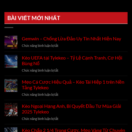
BÀI VIẾT MỚI NHẤT
Gemwin – Chống Lừa Đảo Uy Tín Nhất Hiện Nay
Chức năng bình luận bị tắt
ở
Gemwin
–
Kèo UEFA tại Tylekeo – Tỷ Lệ Cạnh Tranh, Cơ Hội
Chống
Bùng Nổ
Lừa
Chức năng bình luận bị tắt
ở
Đảo
Kèo
Uy
UEFA
Tín
Mẹo Cá Cược Hiệu Quả – Kèo Tài Hiệp 1 trên Nền
tại
Nhất
Tảng Tylekeo
Tylekeo
Hiện
Chức năng bình luận bị tắt
ở
–
Nay
Mẹo
Tỷ
Cá
Kèo Ngoại Hạng Anh, Bí Quyết Đầu Tư Mùa Giải
Lệ
Cược
Cạnh
2025 Tylekeo
Hiệu
Tranh,
Chức năng bình luận bị tắt
ở
Quả
Cơ
Kèo
–
Hội
Ngoại
Kèo Chấp 2 1/4 Trong Cược, Mẹo Vàng Từ Chuyên
Kèo
Bùng