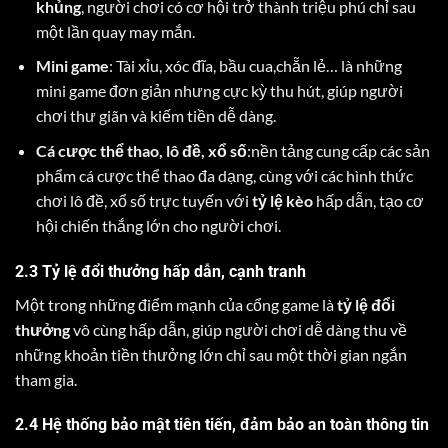
khủng
, người chơi có cơ hội trở thành triệu phú chỉ sau
một lần quay may mắn.
Mini game
: Tài xỉu, xóc đĩa, bầu cua,chẵn lẻ… là những
mini game đơn giản nhưng cực kỳ thu hút, giúp người
chơi thư giãn và kiếm tiền dễ dàng.
Cá cược thể thao, lô đề, xổ số
:nền tảng cung cấp các sản
phẩm cá cược thể thao đa dạng, cùng với các hình thức
chơi lô đề, xổ số trực tuyến với
tỷ lệ kèo
hấp dẫn, tạo cơ
hội chiến thắng lớn cho người chơi.
2.3 Tỷ lệ đổi thưởng hấp dẫn, cạnh tranh
Một trong những điểm mạnh của cổng game là
tỷ lệ đổi
thưởng
vô cùng hấp dẫn, giúp người chơi dễ dàng thu về
những khoản tiền thưởng lớn chỉ sau một thời gian ngắn
tham gia.
2.4 Hệ thống bảo mật tiên tiến, đảm bảo an toàn thông tin