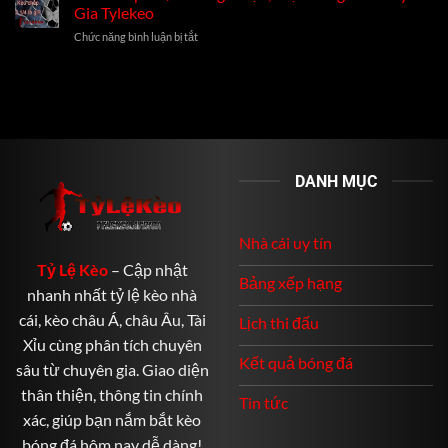
Hạng
Tài
Gia Tylekeo
Nổ
Anh,
Hiệp
Chức năng bình luận bị tắt
ở
Bí
1
Kèo
Quyết
trên
Chấp
Đầu
Nền
2
Tư
Tảng
1/4
Mùa
Tylekeo
Trong
Giải
Cược,
2025
Mẹo
Tylekeo
Vàng
DANH MỤC
Từ
Chuyên
Gia
Nhà cái uy tín
Tylekeo
Tỷ Lệ Kèo
– Cập nhật
Bảng xếp hạng
nhanh nhất tỷ lệ kèo nhà
cái, kèo châu Á, châu Âu, Tài
Lịch thi đấu
Xỉu cùng phân tích chuyên
Kết quả bóng đá
sâu từ chuyên gia. Giao diện
thân thiện, thông tin chính
Tin tức
xác, giúp bạn nắm bắt kèo
bóng đá hôm nay dễ dàng!