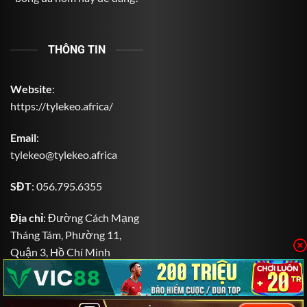
THÔNG TIN
Website
:
https://tylekeo.africa/
Email
:
tylekeo@tylekeo.africa
SĐT
: 0
56.795.6355
Địa chỉ
: Đường Cách Mạng
Tháng Tám, Phường 11,
Quận 3, Hồ Chí Minh