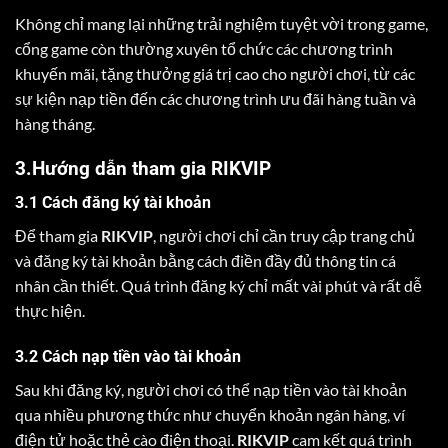
Không chỉ mang lại những trải nghiệm tuyệt vời trong game,
cổng game còn thường xuyên tổ chức các chương trình
khuyến mãi, tặng thưởng giá trị cao cho người chơi, từ các
sự kiện nạp tiền đến các chương trình ưu đãi hàng tuần và
hàng tháng.
3.Hướng dẫn tham gia RIKVIP
3.1 Cách đăng ký tài khoản
Để tham gia
RIKVIP
, người chơi chỉ cần truy cập trang chủ
và đăng ký tài khoản bằng cách điền đầy đủ thông tin cá
nhân cần thiết. Quá trình đăng ký chỉ mất vài phút và rất dễ
thực hiện.
3.2 Cách nạp tiền vào tài khoản
Sau khi đăng ký, người chơi có thể nạp tiền vào tài khoản
qua nhiều phương thức như chuyển khoản ngân hàng, ví
điện tử hoặc thẻ cào điện thoại.
RIKVIP
cam kết quá trình