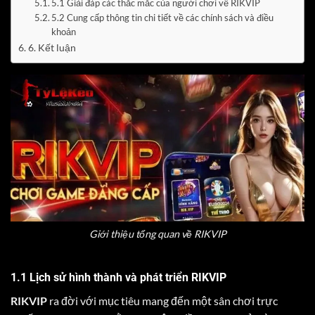
5.1 Giải đáp các thắc mắc của người chơi về RIKVIP
5.2 Cung cấp thông tin chi tiết về các chính sách và điều
khoản
6. Kết luận
Giới thiệu tổng quan về RIKVIP
1.1 Lịch sử hình thành và phát triển RIKVIP
RIKVIP
ra đời với mục tiêu mang đến một sân chơi trực