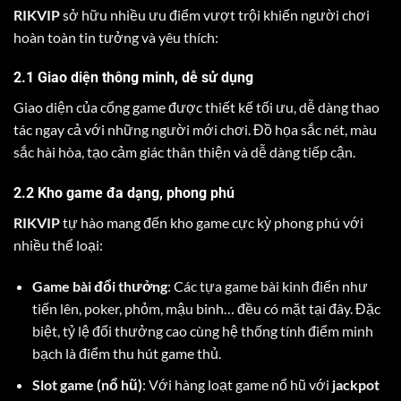
RIKVIP
sở hữu nhiều ưu điểm vượt trội khiến người chơi
hoàn toàn tin tưởng và yêu thích:
2.1 Giao diện thông minh, dễ sử dụng
Giao diện của cổng game được thiết kế tối ưu, dễ dàng thao
tác ngay cả với những người mới chơi. Đồ họa sắc nét, màu
sắc hài hòa, tạo cảm giác thân thiện và dễ dàng tiếp cận.
2.2 Kho game đa dạng, phong phú
RIKVIP
tự hào mang đến kho game cực kỳ phong phú với
nhiều thể loại:
Game bài đổi thưởng
: Các tựa game bài kinh điển như
tiến lên, poker, phỏm, mậu binh… đều có mặt tại đây. Đặc
biệt, tỷ lệ đổi thưởng cao cùng hệ thống tính điểm minh
bạch là điểm thu hút game thủ.
Slot game (nổ hũ)
: Với hàng loạt game nổ hũ với
jackpot