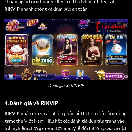
khoản ngân hàng hoặc ví điện tử. Thời gian rút tiền tại
RIKVIP
nhanh chóng và đảm bảo an toàn.
Đánh giá về RIKVIP
4.Đánh giá về RIKVIP
RIKVIP
nhận được rất nhiều phản hồi tích cực từ cộng đồng
game thủ Việt Nam. Hầu hết các đánh giá đều tập trung vào
trải nghiệm chơi game mượt mà, tỷ lệ đổi thưởng cao và dịch